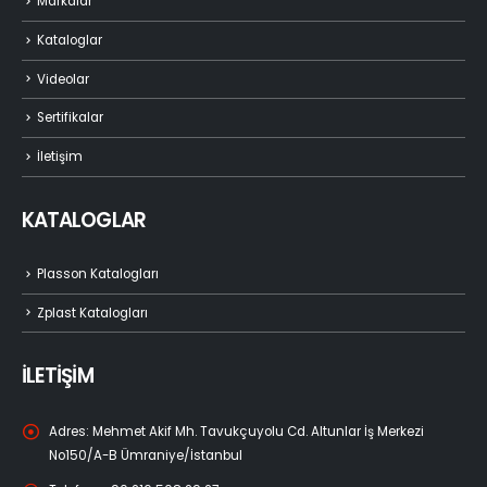
Markalar
Kataloglar
Videolar
Sertifikalar
İletişim
KATALOGLAR
Plasson Katalogları
Zplast Katalogları
İLETİŞİM
Adres:
Mehmet Akif Mh. Tavukçuyolu Cd. Altunlar İş Merkezi
No150/A-B Ümraniye/İstanbul