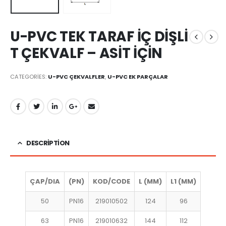
U-PVC TEK TARAF İÇ DİŞLİ
T ÇEKVALF – ASİT İÇİN
CATEGORIES:
U-PVC ÇEKVALFLER
,
U-PVC EK PARÇALAR
DESCRIPTION
ÇAP/DIA
(PN)
KOD/CODE
L (MM)
L1 (MM)
50
PN16
219010502
124
96
63
PN16
219010632
144
112