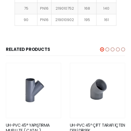
75
PN16
219010752
168
140
90
PN16
219010902
195
161
RELATED PRODUCTS
UH-PVC 45° YAPIŞTIRMA
UH-PVC 45º ÇİFT TARAFI İÇTEN
MUFLU TE ( ÇATAL )
DİŞLİ DİRSEK