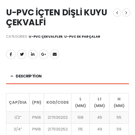
U-PVC İÇTEN DİŞLİ KUYU
ÇEKVALFİ
CATEGORIES:
U-PVC ÇEKVALFLER
,
U-PVC EK PARÇALAR
DESCRIPTION
L
L1
H
ÇAP/DIA
(PN)
KOD/CODE
(MM)
(MM)
(MM)
1/2”
PN16
217030202
108
45
55
3/4”
PN16
217030252
115
49
59