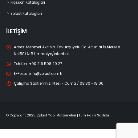
Plasson Katalogları
Zplast Katalogları
İLETİŞİM
Adres:
Mehmet Akif Mh. Tavukçuyolu Cd. Altunlar İş Merkezi
No150/A-B Ümraniye/İstanbul
Telefon:
+90 216 508 29 27
E-Posta:
info@zplast.com.tr
Çalışma Saatlerimiz:
Ptesi - Cuma / 08:30 - 18:00
© Copyright 2023. Zplast Yapı Malzemeleri | Tüm Hakkı Saklıdır.