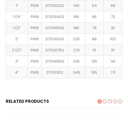
1”
PN16
217030322
140
54
69
1 1/4”
PN16
217030402
160
66
72
1 1/2”
PN16
217030502
180
75
91
2”
PN16
217030632
220
89
103
2 1/2”
PN16
217030752
270
111
111
3”
PN16
217030902
335
125
141
4”
PN16
217031102
345
155
171
RELATED PRODUCTS