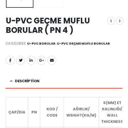
U-PVC GEÇME MUFLU
BORULAR ( PN 4 )
CATEGORIES:
U-PVC BORULAR
,
U-PVC GEÇME MUFLU BORULAR
DESCRIPTION
S(MM) ET
KOD /
AĞIRLIK/
KALINLIĞI/
ÇAP/DIA
PN
CODE
WEIGHT(KG/M)
WALL
THICKNESS