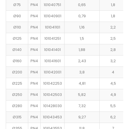
Ø75
PN4
101040751
0,65
1,8
Ø90
PN4
101040901
0,79
1,8
Ø110
PN4
101041101
1,16
2,2
Ø125
PN4
101041251
1,5
2,5
Ø140
PN4
101041401
1,88
2,8
Ø160
PN4
101041601
2,43
3,2
Ø200
PN4
101042001
3,8
4
Ø225
PN4
101042253
4,81
4,5
Ø250
PN4
101042503
5,82
4,9
Ø280
PN4
101428030
7,32
5,5
Ø315
PN4
101043453
9,27
6,2
Ø355
PN4
101043553
11,8
7