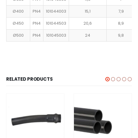
Ø400
PN4
101044003
15,1
7,9
Ø450
PN4
101044503
20,6
8,9
Ø500
PN4
101045003
24
9,8
RELATED PRODUCTS