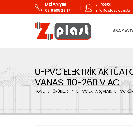
Bizi Arayın!
E-Posta
0216 508 29 27
info@zplast.com.tr
ANA SAYF
U-PVC ELEKTRİK AKTÜATÖ
VANASI 110-260 V AC
HOME
ÜRÜNLER
U-PVC EK PARÇALAR
,
U-PVC KÜR