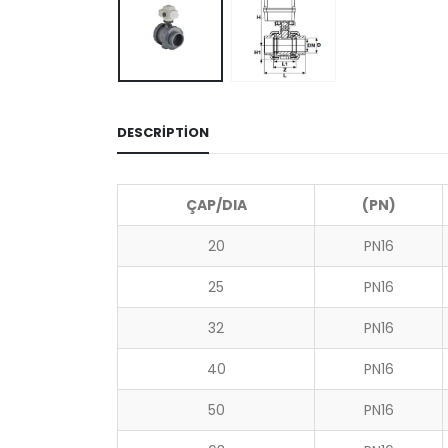
DESCRIPTION
ÇAP/DIA
(PN)
20
PN16
25
PN16
32
PN16
40
PN16
50
PN16