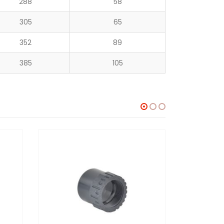
288
58
305
65
352
89
385
105