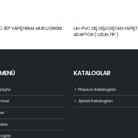
C DIŞ DİŞLİ DIŞTAN YAPIŞTIRMALI
UH-PVC ÇİFT TARAF İÇTEN DİŞL
ÖR ( UZUN TİP )
REDÜKSİYONLU ADAPTÖR
I MENÜ
KATALOGLAR
Sayfa
Plasson Katalogları
msal
Zplast Katalogları
ler
alar
loglar