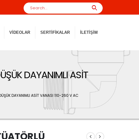
VIDEOLAR
SERTIFIKALAR
İLETIŞIM
ÜŞÜK DAYANIMLI ASİT
DÜŞÜK DAYANIMLI ASİT VANASI 110-260 V AC
KTÜATÖRLÜ