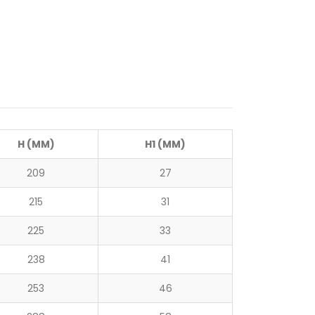
H (MM)
H1 (MM)
209
27
215
31
225
33
238
41
253
46