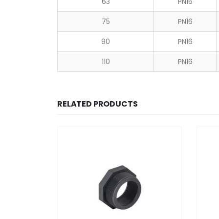
63
PN16
75
PN16
90
PN16
110
PN16
RELATED PRODUCTS