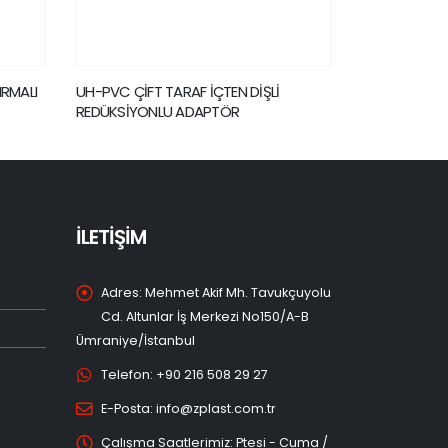
İ
UH-PVC ÜÇ TARAFI İÇTEN DİŞLİ TE
UH-PVC 45º
İLETİŞİM
Adres:
Mehmet Akif Mh. Tavukçuyolu
Cd. Altunlar İş Merkezi No150/A-B
Ümraniye/İstanbul
Telefon:
+90 216 508 29 27
E-Posta:
info@zplast.com.tr
Çalışma Saatlerimiz:
Ptesi - Cuma /