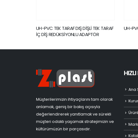
ŞLİ TEK TARAF
UH-PVC 90º YAPIŞTIRMA MUFLU DİRSEK
UH-PV
DAPTÖR
ADAPT
HIZL
Ana 
Müşterilerimizin ihtiyaçlarını tam olarak
Kuru
anlamak, geniş bir bakış açısıyla
Ürün
değerlendirerek yanıtlamak ve sürekli
müşteri odaklı yaşamak stratejimizin ve
Mark
kültürümüzün bir parçasıdır.
Kata