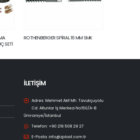
MK
ROBEND 4000- 1/2-5/8-3/4-7/8-11/8-
SPİRAL SMK 
13/8
İLETİŞİM
Adres:
Mehmet Akif Mh. Tavukçuyolu
Cd. Altunlar İş Merkezi No150/A-B
Ümraniye/İstanbul
Telefon:
+90 216 508 29 27
E-Posta:
info@zplast.com.tr