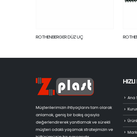
ROTHENBERGER SPİRAL 22 MM SMK
ROTHE
MAKİNE
HIZL
Ana 
Müşterilerimizin ihtiyaçlarını tam olarak
Kuru
anlamak, geniş bir bakış açısıyla
Ürün
değerlendirerek yanıtlamak ve sürekli
müşteri odaklı yaşamak stratejimizin ve
Mark
kültürümüzün bir parçasıdır.