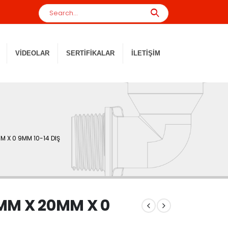
VIDEOLAR
SERTIFIKALAR
İLETIŞIM
M X 0 9MM 10-14 DIŞ
MM X 20MM X 0