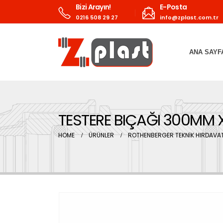
Bizi Arayın!
E-Posta
0216 508 29 27
info@zplast.com.tr
ANA SAYF
TESTERE BIÇAĞI 300MM X
HOME
ÜRÜNLER
ROTHENBERGER TEKNİK HIRDAVAT