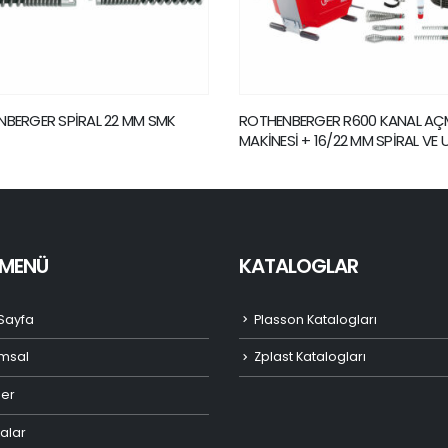
NBERGER R600 KANAL AÇMA
ROTHENBERGER SPİRAL 16 MM S
Sİ + 16/22 MM SPİRAL VE UÇ SETİ
I MENÜ
KATALOGLAR
Sayfa
Plasson Katalogları
msal
Zplast Katalogları
ler
alar