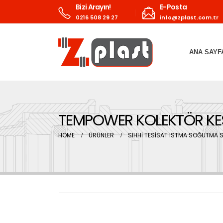
Bizi Arayın!
E-Posta
0216 508 29 27
info@zplast.com.tr
ANA SAYF
TEMPOWER KOLEKTÖR KE
HOME
ÜRÜNLER
SIHHİ TESİSAT ISTMA SOĞUTMA S