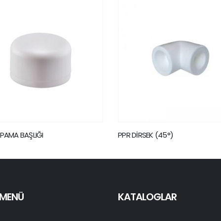
 DİRSEK (45°)
PPR DİRSEK (90°)
I MENÜ
KATALOGLAR