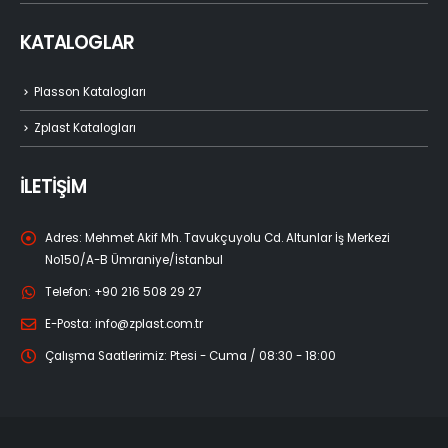
KATALOGLAR
Plasson Katalogları
Zplast Katalogları
İLETİŞİM
Adres:
Mehmet Akif Mh. Tavukçuyolu Cd. Altunlar İş Merkezi
No150/A-B Ümraniye/İstanbul
Telefon:
+90 216 508 29 27
E-Posta:
info@zplast.com.tr
Çalışma Saatlerimiz:
Ptesi - Cuma / 08:30 - 18:00