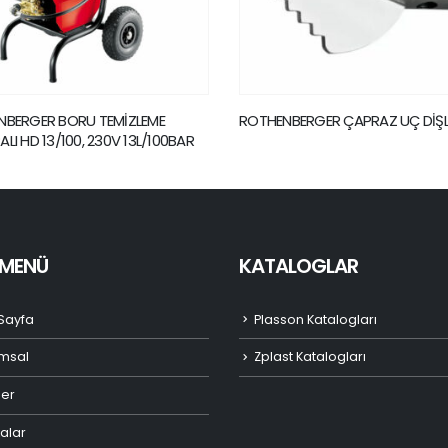
HENBERGER ÇAPRAZ UÇ DİŞLİ
ROTHENBERGER DÖRT ÇATALL
KAFASI
I MENÜ
KATALOGLAR
Sayfa
Plasson Katalogları
msal
Zplast Katalogları
ler
alar