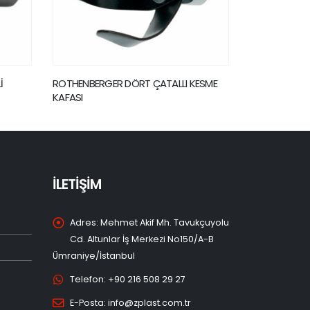
I KESME
ROTHENBERGER TIKANIK AÇMA
ROBEND 40
MAKİNASI – ROPUMP SUPER PLUS
13/8
İLETİŞİM
Adres:
Mehmet Akif Mh. Tavukçuyolu
Cd. Altunlar İş Merkezi No150/A-B
Ümraniye/İstanbul
Telefon:
+90 216 508 29 27
E-Posta:
info@zplast.com.tr