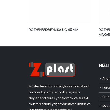
UÇ 40 MM
ROTHENBERGER BORU TEMİZLEME
ROT
MAKARALI HD 13/100, 230V 13L/100BAR
HIZL
Ana 
Müşterilerimizin ihtiyaçlarını tam olarak
Kuru
anlamak, geniş bir bakış açısıyla
Ürün
değerlendirerek yanıtlamak ve sürekli
müşteri odaklı yaşamak stratejimizin ve
Mark
kültürümüzün bir parçasıdır.