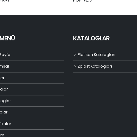
I MENÜ
KATALOGLAR
Sayfa
Plasson Katalogları
msal
Zplast Katalogları
ler
alar
loglar
olar
fikalar
şim