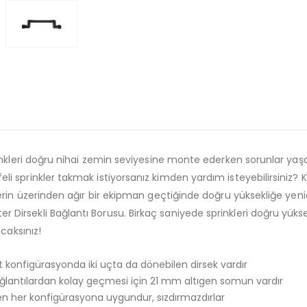
inkleri doğru nihai zemin seviyesine monte ederken sorunlar yaşa
sprinkler takmak istiyorsanız kimden yardım isteyebilirsiniz? Ka
erin üzerinden ağır bir ekipman geçtiğinde doğru yüksekliğe yeni
Dirsekli Bağlantı Borusu. Birkaç saniyede sprinkleri doğru yü
caksınız!
 konfigürasyonda iki uçta da dönebilen dirsek vardır
ğlantılardan kolay geçmesi için 21 mm altıgen somun vardır
en her konfigürasyona uygundur, sızdırmazdırlar