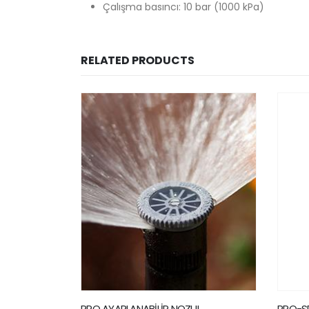
Çalışma basıncı: 10 bar (1000 kPa)
RELATED PRODUCTS
L
PRO-SPRAY
PGP-A