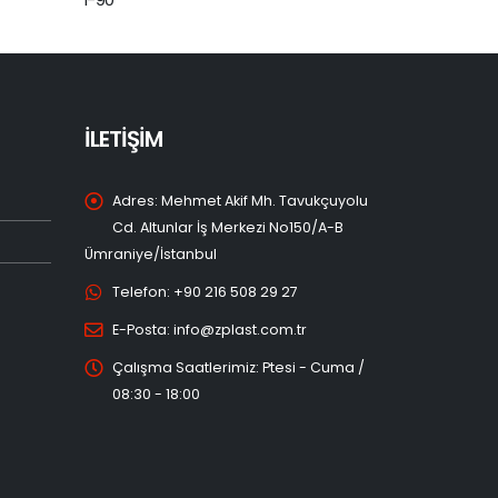
İLETİŞİM
Adres:
Mehmet Akif Mh. Tavukçuyolu
Cd. Altunlar İş Merkezi No150/A-B
Ümraniye/İstanbul
Telefon:
+90 216 508 29 27
E-Posta:
info@zplast.com.tr
Çalışma Saatlerimiz:
Ptesi - Cuma /
08:30 - 18:00