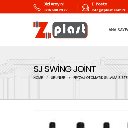
Bizi Arayın!
E-Posta
0216 508 29 27
info@zplast.com.tr
ANA SAYF
SJ SWİNG JOİNT
HOME
ÜRÜNLER
PEYZAJ OTOMATİK SULAMA SİSTE