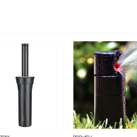
DJ
I-90