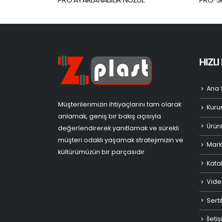
HIZL
Ana 
Müşterilerimizin ihtiyaçlarını tam olarak
Kuru
anlamak, geniş bir bakış açısıyla
Ürün
değerlendirerek yanıtlamak ve sürekli
müşteri odaklı yaşamak stratejimizin ve
Mark
kültürümüzün bir parçasıdır.
Kata
Vide
Serti
İleti