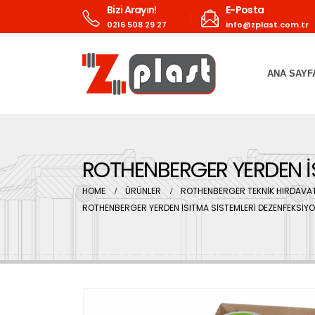
Bizi Arayın!
E-Posta
0216 508 29 27
info@zplast.com.tr
ANA SAYF
ROTHENBERGER YERDEN İ
HOME
ÜRÜNLER
ROTHENBERGER TEKNİK HIRDAVAT
ROTHENBERGER YERDEN İSITMA SİSTEMLERİ DEZENFEKSİY