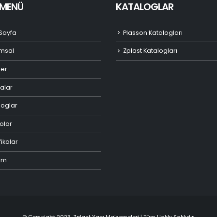
I MENÜ
KATALOGLAR
Sayfa
Plasson Katalogları
msal
Zplast Katalogları
ler
alar
loglar
olar
fikalar
şim