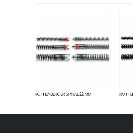
 MM
ROTHENBERGER SPİRAL 16 MM SMK
ROTHE
10