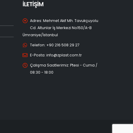
İLETİŞİM
Adres:
Mehmet Akif Mh. Tavukçuyolu
Cd. Altunlar İş Merkezi No150/A-B
Ümraniye/İstanbul
Telefon:
+90 216 508 29 27
E-Posta:
info@zplast.com.tr
Çalışma Saatlerimiz:
Ptesi - Cuma /
08:30 - 18:00