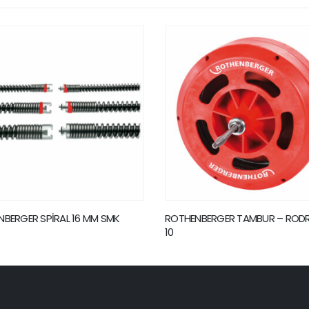
NBERGER TAMBUR – RODRUM S
ROTHENBERGER DÖRT ÇATALLI K
KAFASI