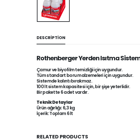
DESCRIPTION
Rothenberger Yerden Isıtma Sistem
Çamur ve biyofilm temizliği için uygundur.
Tüm standart boru malzemeleri için uygundur.
Sistemde kalıntı bırakmaz.
100 lt sistem kapasitesi için, bir şişe yeterlidir.
Bir pakette 6 adet vardır.
Teknik Detaylar
Ürün ağırlığı: 6,3 kg
İçerik: Toplam 6 lt
RELATED PRODUCTS