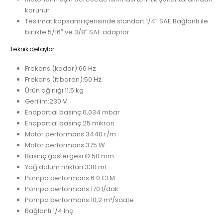
korunur
Teslimat kapsamı içerisinde standart 1/4″ SAE Bağlantı ile
birlikte 5/16″ ve 3/8″ SAE adaptör
Teknik detaylar
Frekans (kadar):
60 Hz
Frekans (itibaren):
50 Hz
Ürün ağırlığı:
11,5 kg
Gerilim:
230 V
Endpartial basınç:
0,034 mbar
Endpartial basınç:
25 mikron
Motor performans:
3440 r/m
Motor performans:
375 W
Basınç göstergesi Ø:
50 mm
Yağ dolum miktarı:
330 ml
Pompa performans:
6.0 CFM
Pompa performans:
170 l/dak.
Pompa performans:
10,2 m³/saate
Bağlantı:
1/4 Inç