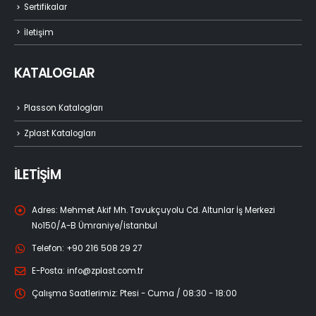
Sertifikalar
İletişim
KATALOGLAR
Plasson Katalogları
Zplast Katalogları
İLETİŞİM
Adres:
Mehmet Akif Mh. Tavukçuyolu Cd. Altunlar İş Merkezi
No150/A-B Ümraniye/İstanbul
Telefon:
+90 216 508 29 27
E-Posta:
info@zplast.com.tr
Çalışma Saatlerimiz:
Ptesi - Cuma / 08:30 - 18:00