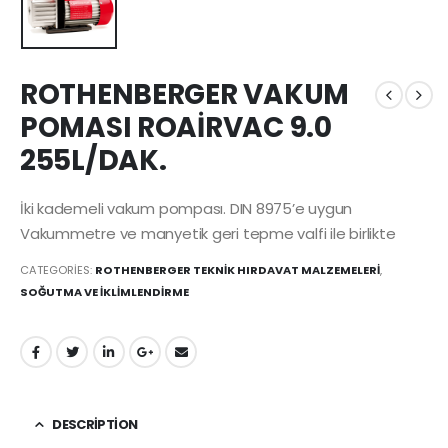
ROTHENBERGER VAKUM
POMASI ROAİRVAC 9.0
255L/DAK.
İki kademeli vakum pompası. DIN 8975’e uygun
Vakummetre ve manyetik geri tepme valfi ile birlikte
CATEGORIES:
ROTHENBERGER TEKNİK HIRDAVAT MALZEMELERİ
,
SOĞUTMA VE İKLİMLENDİRME
DESCRIPTION