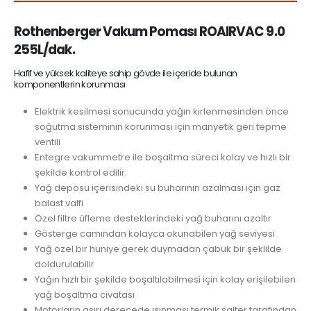
Rothenberger Vakum Poması ROAIRVAC 9.0
255L/dak.
Hafif ve yüksek kaliteye sahip gövde ile içeride bulunan
komponentlerin korunması
Elektrik kesilmesi sonucunda yağın kirlenmesinden önce
soğutma sisteminin korunması için manyetik geri tepme
ventili
Entegre vakummetre ile boşaltma süreci kolay ve hızlı bir
şekilde kontrol edilir.
Yağ deposu içerisindeki su buharının azalması için gaz
balast valfi
Özel filtre üfleme desteklerindeki yağ buharını azaltır
Gösterge camından kolayca okunabilen yağ seviyesi
Yağ özel bir huniye gerek duymadan çabuk bir şeklilde
doldurulabilir
Yağın hızlı bir şekilde boşaltılabilmesi için kolay erişilebilen
yağ boşaltma civatası
Motorların aşırı derecede ısınması termik şalter tarafından