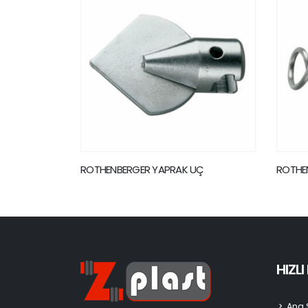
UÇ
ROTHENBERGER GERİ ÇEKME UÇ
ROTHE
KILAVU
HIZL
Ana 