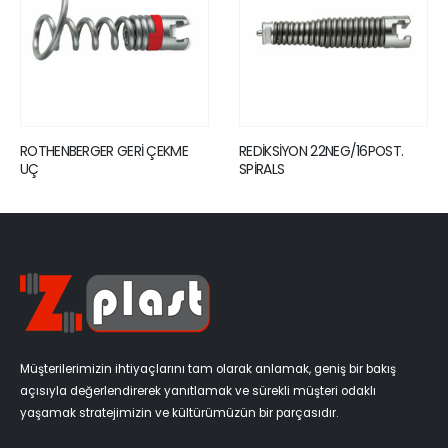
E
REDİKSİYON 22NEG/16POST.
ROTHENBERGER R600 KANAL
SPİRALS
AÇMA MAKİNESİ + 16/22 MM
SPİRAL VE UÇ SETİ
Müşterilerimizin ihtiyaçlarını tam olarak anlamak, geniş bir bakış
açısıyla değerlendirerek yanıtlamak ve sürekli müşteri odaklı
yaşamak stratejimizin ve kültürümüzün bir parçasıdır.