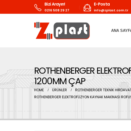
Bizi Arayın!
E-Posta
0216 508 29 27
info@zplast.com.tr
ANA SAYF
ROTHENBERGER ELEKTROF
1200MM ÇAP
HOME
ÜRÜNLER
ROTHENBERGER TEKNİK HIRDAVAT
ROTHENBERGER ELEKTROFÜZYON KAYNAK MAKİNASI ROFUS