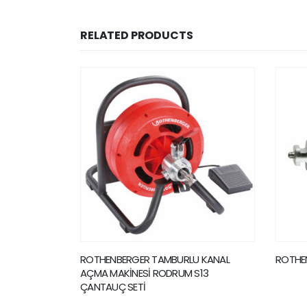
RELATED PRODUCTS
U KANAL
ROTHENBERGER YÜKSELTME ADAPTÖRÜ
ROTHEN
S13