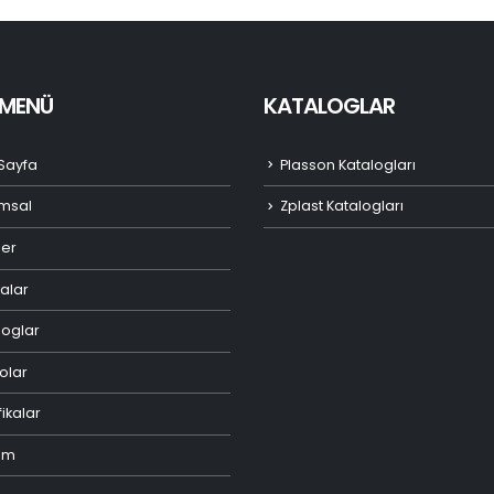
I MENÜ
KATALOGLAR
Sayfa
Plasson Katalogları
msal
Zplast Katalogları
ler
alar
loglar
olar
fikalar
şim