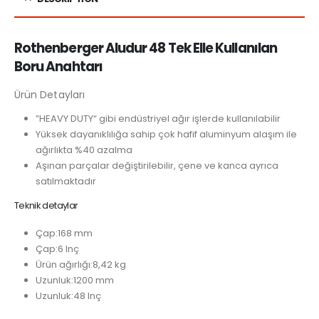
Rothenberger Aludur 48 Tek Elle Kullanılan
Boru Anahtarı
Ürün Detayları
”HEAVY DUTY“ gibi endüstriyel ağır işlerde kullanılabilir
Yüksek dayanıklılığa sahip çok hafif aluminyum alaşım ile
ağırlıkta %40 azalma
Aşınan parçalar değiştirilebilir, çene ve kanca ayrıca
satılmaktadır
Teknik detaylar
Çap:
168 mm
Çap:
6 Inç
Ürün ağırlığı:
8,42 kg
Uzunluk:
1200 mm
Uzunluk:
48 Inç