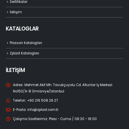
Sertifikalar
İletişim
KATALOGLAR
Plasson Katalogları
Zplast Katalogları
İLETİŞİM
Adres:
Mehmet Akif Mh. Tavukçuyolu Cd. Altunlar İş Merkezi
No150/A-B Ümraniye/İstanbul
Telefon:
+90 216 508 29 27
E-Posta:
info@zplast.com.tr
Çalışma Saatlerimiz:
Ptesi - Cuma / 08:30 - 18:00