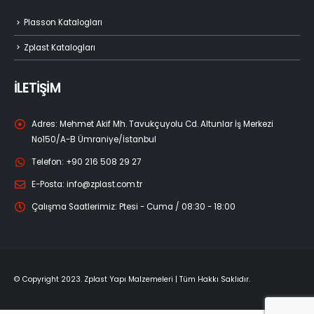
Plasson Katalogları
Zplast Katalogları
İLETİŞİM
Adres:
Mehmet Akif Mh. Tavukçuyolu Cd. Altunlar İş Merkezi
No150/A-B Ümraniye/İstanbul
Telefon:
+90 216 508 29 27
E-Posta:
info@zplast.com.tr
Çalışma Saatlerimiz:
Ptesi - Cuma / 08:30 - 18:00
© Copyright 2023. Zplast Yapı Malzemeleri | Tüm Hakkı Saklıdır.