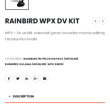
RAINBIRD WPX DV KIT
WPX – Dv ve kilit solenoidi içeren önceden monte edilmiş
1 istasyonlu model
CATEGORIES:
RAINBIRD 9V PİLLİ KONTROL ÜNİTELERİ
,
RAİNBİRD SULAMA ÜRÜNLERİ
,
WPX SERİSİ
DESCRIPTION