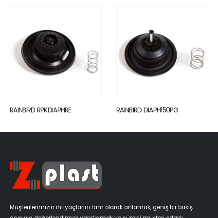
RAINBIRD RPKDIAPHRE
RAINBIRD DIAPH150PG
Müşterilerimizin ihtiyaçlarını tam olarak anlamak, geniş bir bakış