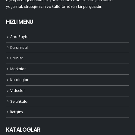
açısıyla değerlendirerek yanıtlamak ve sürekli müşteri odaklı
yaşamak stratejimizin ve kültürümüzün bir parçasıdır.
HIZLI MENÜ
Ana Sayfa
Kurumsal
Ürünler
Markalar
Kataloglar
Videolar
Sertifikalar
İletişim
KATALOGLAR