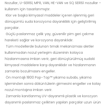
Nozullar, U-SERİSİ, MPR, VAN, HE-VAN ve SQ SERİSİ nozullar –
kullanım için tasarlanmıştır.
Klor ve başka kimyasal maddeler içeren işlenmiş geri
dönüşümlü suda korozyona dayanıklılık için geliştirilmiş
parçalar.
Güçlü paslanmaz çelik yay, güvenilir pim geri çekme
hareketi sağlar ve korozyona dayanıklıdır.
Tüm modellerde bulunan tırnak mekanizması aletler
kullanmadan nozul yerleşim düzeninin kolayca
hizalanmasına imkan verir, geri dönüştürülmüş sudaki
kimyasal maddelere karşı dayanıklıdır ve hizalanmanın
zamanla bozulmasını engeller.
Ön montajlı 1800 Pop-Top™ yıkama subabı, yıkama
işleminden sonra döküntülerin girmesini engeller ve kolay
nozul montajına imkan verir.
Zamanla kanıtlanmış UV-dayanımlı plastik ve korozyon
dayanımlı paslanmaz çelikten yapılan parçalar uzun ürün