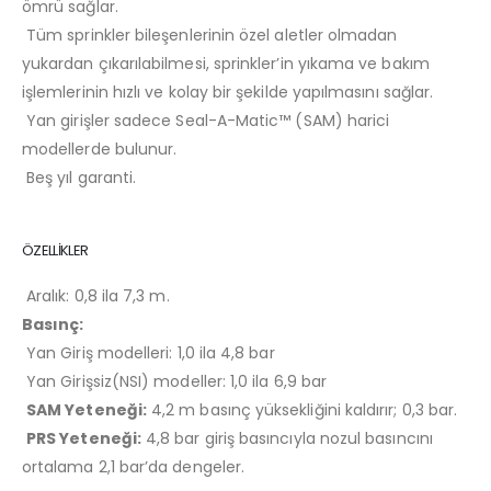
ömrü sağlar.
Tüm sprinkler bileşenlerinin özel aletler olmadan
yukardan çıkarılabilmesi, sprinkler’in yıkama ve bakım
işlemlerinin hızlı ve kolay bir şekilde yapılmasını sağlar.
Yan girişler sadece Seal-A-Matic™ (SAM) harici
modellerde bulunur.
Beş yıl garanti.
ÖZELLİKLER
Aralık: 0,8 ila 7,3 m.
Basınç:
Yan Giriş modelleri: 1,0 ila 4,8 bar
Yan Girişsiz(NSI) modeller: 1,0 ila 6,9 bar
SAM Yeteneği:
4,2 m basınç yüksekliğini kaldırır; 0,3 bar.
PRS Yeteneği:
4,8 bar giriş basıncıyla nozul basıncını
ortalama 2,1 bar’da dengeler.