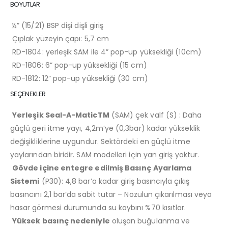
BOYUTLAR
½” (15/21) BSP dişi dişli giriş
Çıplak yüzeyin çapı: 5,7 cm
RD-1804: yerleşik SAM ile 4” pop-up yüksekliği (10cm)
RD-1806: 6” pop-up yüksekliği (15 cm)
RD-1812: 12” pop-up yüksekliği (30 cm)
SEÇENEKLER
Yerleşik Seal-A-MaticTM
(SAM) çek valf (S) : Daha
güçlü geri itme yayı, 4,2m’ye (0,3bar) kadar yükseklik
değişikliklerine uygundur. Sektördeki en güçlü itme
yaylarından biridir. SAM modelleri için yan giriş yoktur.
Gövde içine entegre edilmiş Basınç Ayarlama
Sistemi
(P30): 4,8 bar’a kadar giriş basıncıyla çıkış
basıncını 2,1 bar’da sabit tutar – Nozulun çıkarılması veya
hasar görmesi durumunda su kaybını %70 kısıtlar.
Yüksek basınç nedeniyle
oluşan buğulanma ve