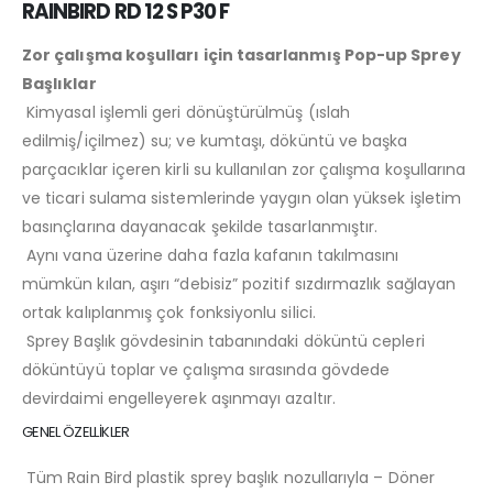
RAINBIRD RD 12 S P30 F
Zor çalışma koşulları için tasarlanmış Pop-up Sprey
Başlıklar
Kimyasal işlemli geri dönüştürülmüş (ıslah
edilmiş/içilmez) su; ve kumtaşı, döküntü ve başka
parçacıklar içeren kirli su kullanılan zor çalışma koşullarına
ve ticari sulama sistemlerinde yaygın olan yüksek işletim
basınçlarına dayanacak şekilde tasarlanmıştır.
Aynı vana üzerine daha fazla kafanın takılmasını
mümkün kılan, aşırı “debisiz” pozitif sızdırmazlık sağlayan
ortak kalıplanmış çok fonksiyonlu silici.
Sprey Başlık gövdesinin tabanındaki döküntü cepleri
döküntüyü toplar ve çalışma sırasında gövdede
devirdaimi engelleyerek aşınmayı azaltır.
GENEL ÖZELLİKLER
Tüm Rain Bird plastik sprey başlık nozullarıyla – Döner