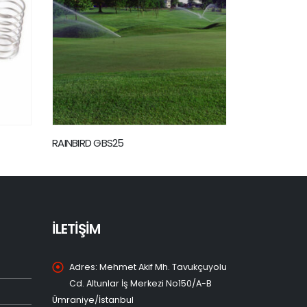
RAINBIRD SOLASSG4
RAINBIRD SJ 1
İLETİŞİM
Adres:
Mehmet Akif Mh. Tavukçuyolu
Cd. Altunlar İş Merkezi No150/A-B
Ümraniye/İstanbul