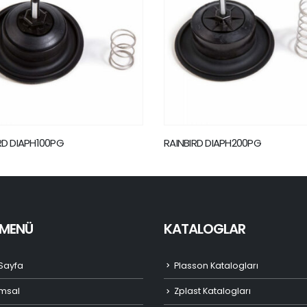
RD DIAPH200PG
RAINBIRD GBS25
I MENÜ
KATALOGLAR
Sayfa
Plasson Katalogları
msal
Zplast Katalogları