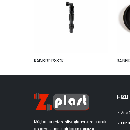
RAINBIRD DIAPH100PG
RAINBI
HIZL
Ana 
Müşterilerimizin ihtiyaçlarını tam olarak
Kuru
anlamak, geniş bir bakış açısıyla