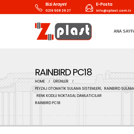
Bizi Arayın!
E-Posta
0216 508 29 27
info@zplast.com.tr
ANA SAYF
RAINBIRD PC18
HOME
ÜRÜNLER
PEYZAJ OTOMATİK SULAMA SİSTEMLERİ
,
RAİNBİRD SULAM
RENK KODLU NOKTASAL DAMLATICILAR
RAINBIRD PC18