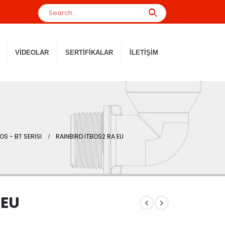
VIDEOLAR
SERTIFIKALAR
İLETIŞIM
OS - BT SERİSİ
RAINBIRD ITBOS2 RA EU
 EU