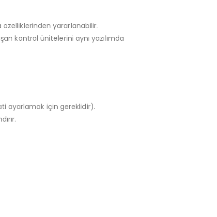
zelliklerinden yararlanabilir.
ışan kontrol ünitelerini aynı yazılımda
i ayarlamak için gereklidir).
ırır.