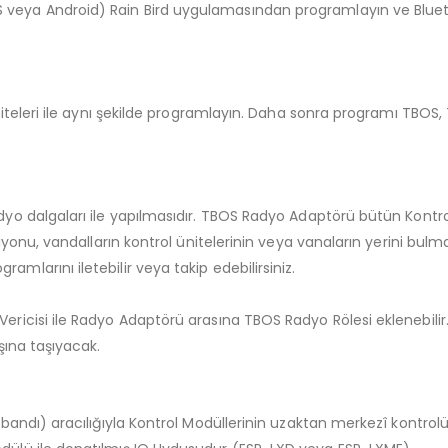
eya Android) Rain Bird uygulamasından programlayın ve Bluetoot
 üniteleri ile aynı şekilde programlayın. Daha sonra programı TBO
adyo dalgaları ile yapılmasıdır. TBOS Radyo Adaptörü bütün Kontr
rsiyonu, vandalların kontrol ünitelerinin veya vanaların yerini bu
mlarını iletebilir veya takip edebilirsiniz.
ericisi ile Radyo Adaptörü arasına TBOS Radyo Rölesi eklenebilir
ışına taşıyacak.
bandı) aracılığıyla Kontrol Modüllerinin uzaktan merkezî kontrolün