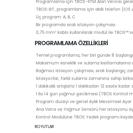
Programlama için TBOS-IITM Alan Vericisi gerek
TBOS-BT, programlama için akıllı telefon (iOS v
Üç program: A, B, C
Bir programda sıralı istasyon çalışması.
0,75 mm² kablo kullanılarak modül ile TBOS™ 
PROGRAMLAMA ÖZELLİKLERİ
Temel programlama, her biri günde 8 başlangıç 
Maksimum esneklik ve sulama kısıtlamalarına uy
Bağımsız istasyon çalışması, sıralı başlangıç z
İstasyonlar, farklı sulama zamanına sahip birk
1 dakikalık artışlarla 1 dakikadan 12 saate kadar
1 ila 14 gün yağmur gecikmesi (TBOS Kontrol modü
Program düzeyi ve genel Aylık Mevsimsel Ayar (
Ana Vana ve Yağmur Sensörü her istasyonu ayrı 
Kontrol Modülüne TBOS Yedek programı kaydedil
BOYUTLAR