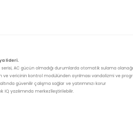
a lideri.
ri serisi, AC gücün olmadığı durumlarda otomatik sulama olanağı
ve vericinin kontrol modülünden ayrılması vandalizmi ve progr
tında güvenilir çalışma sağlar ve yatırımınızı korur
IQ yazılımında merkezîleştirilebilir.