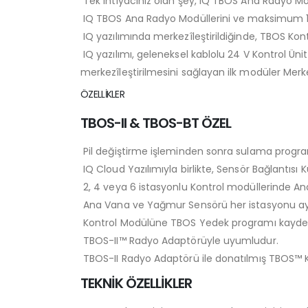
Tek ihtiyacınız olan şey, IQ TBOS Ana Radyo M
IQ TBOS Ana Radyo Modüllerini ve maksimum 15 
IQ yazılımında merkezîleştirildiğinde, TBOS Kont
IQ yazılımı, geleneksel kablolu 24 V Kontrol Ünit
merkezîleştirilmesini sağlayan ilk modüler Merke
ÖZELLİKLER
TBOS-II & TBOS-BT ÖZEL
Pil değiştirme işleminden sonra sulama programı
IQ Cloud Yazılımıyla birlikte, Sensör Bağlantısı
2, 4 veya 6 istasyonlu Kontrol modüllerinde 
Ana Vana ve Yağmur Sensörü her istasyonu ayrı 
Kontrol Modülüne TBOS Yedek programı kaydedil
TBOS-II™ Radyo Adaptörüyle uyumludur.
TBOS-II Radyo Adaptörü ile donatılmış TBOS™ Ko
TEKNİK ÖZELLİKLER