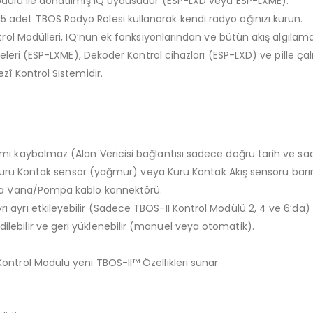
odülü ile donatılmış IQ Uydusudur (ESP-LXD veya ESP-LXME).
adet TBOS Radyo Rölesi kullanarak kendi radyo ağınızı kurun.
rol Modülleri, IQ’nun ek fonksiyonlarından ve bütün akış algılama ö
eleri (ESP-LXME), Dekoder Kontrol cihazları (ESP-LXD) ve pille çal
zî Kontrol Sistemidir.
 kaybolmaz (Alan Vericisi bağlantısı sadece doğru tarih ve saat
 Kuru Kontak sensör (yağmur) veya Kuru Kontak Akış sensörü barınd
Ana Vana/Pompa kablo konnektörü.
ayrı etkileyebilir (Sadece TBOS-II Kontrol Modülü 2, 4 ve 6’da)
ebilir ve geri yüklenebilir (manuel veya otomatik).
ntrol Modülü yeni TBOS-II™ Özellikleri sunar.