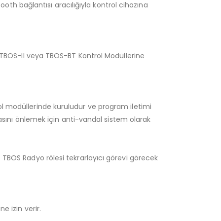
h bağlantısı aracılığıyla kontrol cihazına
S, TBOS-II veya TBOS-BT Kontrol Modüllerine
ol modüllerinde kuruludur ve program iletimi
lmasını önlemek için anti-vandal sistem olarak
. TBOS Radyo rölesi tekrarlayıcı görevi görecek
e izin verir.