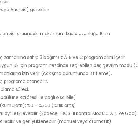
lidir
eya Android) gerektirir
solenoidi arasındaki maksimum kablo uzunluğu 10 m
zamanına sahip 3 bağımsız A, B ve C programlarını içerir.
gunluk için program nezdinde seçilebilen beş çevrim modu (Özel p
amanlarına izin verir (çakışma durumunda istifleme).
aç programa atanabilir.
 sulama süresi.
lüne kızılötesi ile bağlı olsa bile)
kümülatif); %0 – %300 (%1’lik artış)
ayrı etkileyebilir (Sadece TBOS-II Kontrol Modülü 2, 4 ve 6’da)
ebilir ve geri yüklenebilir (manuel veya otomatik).