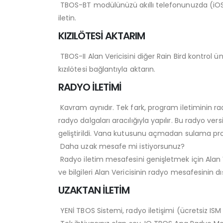
TBOS-BT modülünüzü akıllı telefonunuzda (iOS v
iletin.
KIZILÖTESİ AKTARIM
TBOS-II Alan Vericisini diğer Rain Bird kontrol
kızılötesi bağlantıyla aktarın.
RADYO İLETİMİ
Kavram aynıdır. Tek fark, program iletiminin r
radyo dalgaları aracılığıyla yapılır. Bu radyo ve
geliştirildi. Vana kutusunu açmadan sulama progra
Daha uzak mesafe mi istiyorsunuz?
Radyo iletim mesafesini genişletmek için Alan V
ve bilgileri Alan Vericisinin radyo mesafesinin d
UZAKTAN İLETİM
YENİ TBOS Sistemi, radyo iletişimi (ücretsiz ISM 