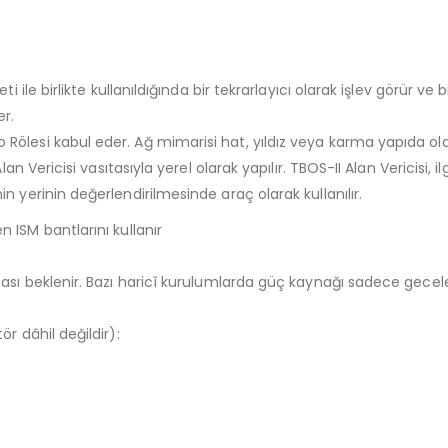
i ile birlikte kullanıldığında bir tekrarlayıcı olarak işlev görür 
r.
lesi kabul eder. Ağ mimarisi hat, yıldız veya karma yapıda olab
n Vericisi vasıtasıyla yerel olarak yapılır. TBOS-II Alan Vericisi, il
 yerinin değerlendirilmesinde araç olarak kullanılır.
 ISM bantlarını kullanır
 beklenir. Bazı haricî kurulumlarda güç kaynağı sadece geceleri ku
r dâhil değildir):