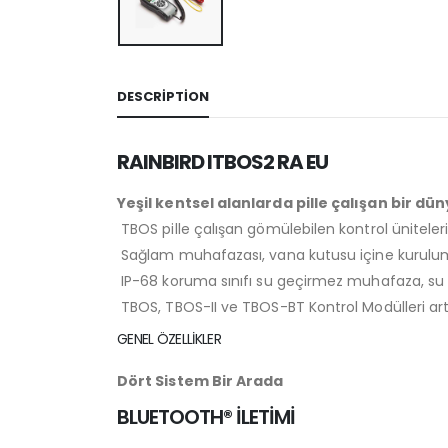
DESCRIPTION
RAINBIRD ITBOS2 RA EU
Yeşil kentsel alanlarda pille çalışan bir düny
TBOS pille çalışan gömülebilen kontrol ünitele
Sağlam muhafazası, vana kutusu içine kurulum 
IP-68 koruma sınıfı su geçirmez muhafaza, su al
TBOS, TBOS-II ve TBOS-BT Kontrol Modülleri artık 
GENEL ÖZELLİKLER
Dört Sistem Bir Arada
BLUETOOTH® İLETİMİ