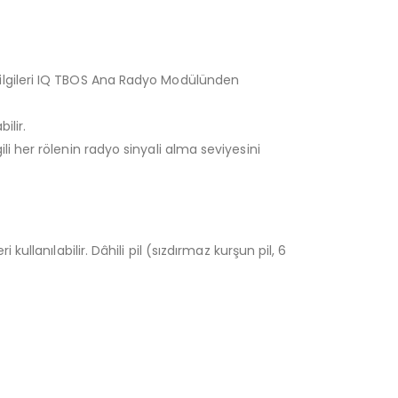
ve bilgileri IQ TBOS Ana Radyo Modülünden
ilir.
gili her rölenin radyo sinyali alma seviyesini
llanılabilir. Dâhili pil (sızdırmaz kurşun pil, 6