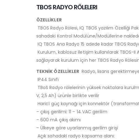
TBOS RADYO RÖLELERI
ÖZELLİKLER
TBOS Radyo Rölesi, IQ TBOS yazılım Özelliği Paket
sahadaki Kontrol Modülüne/Modüllerine naklede
IQ TBOS Ana Radyo 15 adede kadar TBOS Radyo Rö
Kurulum, kablosuz iletişim kullanılarak TBOS-II Ala
sağlayarak kurulum için her TBOS Radyo Rölesinin
TEKNİK ÖZELLİKLER
Radyo, lisans gerektirmeyen
IP44 Sınıfı
TBoS Radyo rölelerinin yüksek noktalara kurulması
V, 2,5 Ah) ürünle birlikte verilir
Haricî güç kaynağı için konnektör (transformatö
– çıkış gerilimi: 11 – 14 VAC gerilim
– 600 mA çıkış akımı
– Ülkeye göre uyarlanmış gerilim girişi
Açık sahadaki radyo kapsama alanı: