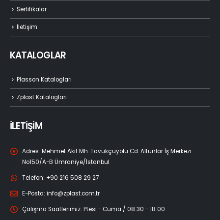
Sertifikalar
İletişim
KATALOGLAR
Plasson Katalogları
Zplast Katalogları
İLETİŞİM
Adres:
Mehmet Akif Mh. Tavukçuyolu Cd. Altunlar İş Merkezi
No150/A-B Ümraniye/İstanbul
Telefon:
+90 216 508 29 27
E-Posta:
info@zplast.com.tr
Çalışma Saatlerimiz:
Ptesi - Cuma / 08:30 - 18:00