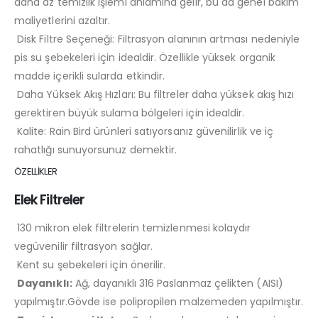
daha az temizlik işlemi anlamına gelir, bu da genel bakım
maliyetlerini azaltır.
Disk Filtre Seçeneği: Filtrasyon alanının artması nedeniyle
pis su şebekeleri için idealdir. Özellikle yüksek organik
madde içerikli sularda etkindir.
Daha Yüksek Akış Hızları: Bu filtreler daha yüksek akış hızı
gerektiren büyük sulama bölgeleri için idealdir.
Kalite: Rain Bird ürünleri satıyorsanız güvenilirlik ve iç
rahatlığı sunuyorsunuz demektir.
ÖZELLİKLER
Elek Filtreler
130 mikron elek filtrelerin temizlenmesi kolaydır
vegüvenilir filtrasyon sağlar.
Kent su şebekeleri için önerilir.
Dayanıklı:
Ağ, dayanıklı 316 Paslanmaz çelikten (AISI)
yapılmıştır.Gövde ise polipropilen malzemeden yapılmıştır.