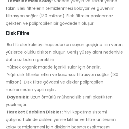
Temizlenmesi Kolay:
Sadece yıkayın ve tekrar yerine
takın. Elek filtrelerin temizlenmesi kolaydır ve güvenilir
filtrasyon sağlar (130 mikron). Elek filtreler paslanmaz
çelikten ve polipropilen bir gövdeden oluşur.
Disk Filtre
Bu filtreler kalıntıyı hapsederken suyun geçişine izin veren
yüzlerce oluklu diskten oluşur. Geniş yüzey alanı nedeniyle
daha az bakım gerektirir.
Yüksek organik madde içerikli sular için önerilir.
Yığılı disk filtreler etkin ve kusursuz filtrasyon sağlar (130
mikron). Disk filtre gövdesi ve diskler polipropilen
malzemeden yapılmıştır.
Dayanıklı:
Uzun ömürlü mühendislik sınıfı plastikten
yapılmıştır.
Hareket Edebilen Diskler:
Yivli kapatma sistemi
çalışma halinde diskleri yerine kilitler ve filtre ünitesinin
kolay temizlenmesi için disklerin basıncı azaltmasını