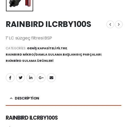
RAINBIRD ILCRBY100S
1″ LC süzgeç filtresi BSP
CATEGORIES:
GENİŞ KAPASİTELİ FİLTRE
,
RAINBIRD MİKRO/DAMLA SULAMA BAŞLANGIÇ PARÇALARI
,
RAİNBİRD SULAMA ÜRÜNLERİ
DESCRIPTION
RAINBIRD ILCRBY100S