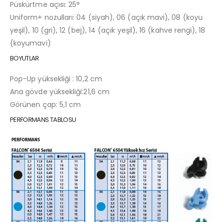
Püskürtme açısı: 25°
Uniform+ nozulları: 04 (siyah), 06 (açık mavi), 08 (koyu
yeşil), 10 (gri), 12 (bej), 14 (açık yeşil), 16 (kahve rengi), 18
(koyumavi)
BOYUTLAR
Pop-Up yüksekliği : 10,2 cm
Ana gövde yüksekliği:21,6 cm
Görünen çap: 5,1 cm
PERFORMANS TABLOSU