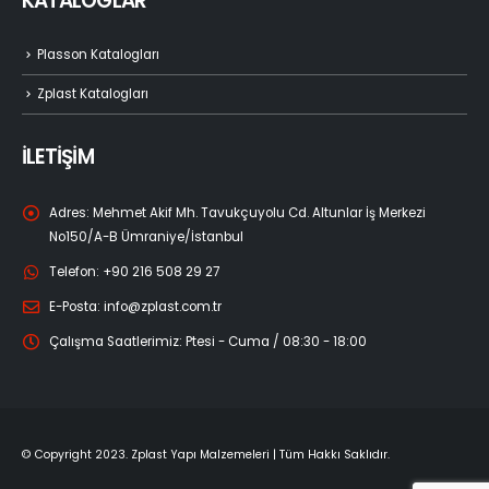
KATALOGLAR
Plasson Katalogları
Zplast Katalogları
İLETİŞİM
Adres:
Mehmet Akif Mh. Tavukçuyolu Cd. Altunlar İş Merkezi
No150/A-B Ümraniye/İstanbul
Telefon:
+90 216 508 29 27
E-Posta:
info@zplast.com.tr
Çalışma Saatlerimiz:
Ptesi - Cuma / 08:30 - 18:00
© Copyright 2023. Zplast Yapı Malzemeleri | Tüm Hakkı Saklıdır.