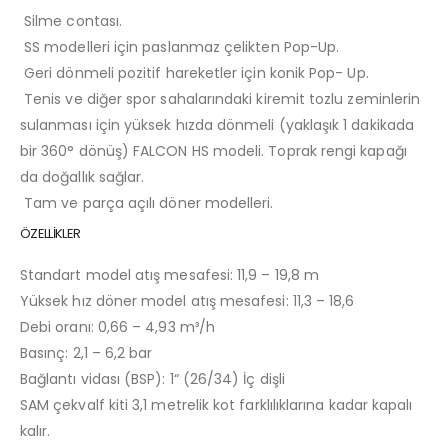
Silme contası.
SS modelleri için paslanmaz çelikten Pop-Up.
Geri dönmeli pozitif hareketler için konik Pop- Up.
Tenis ve diğer spor sahalarındaki kiremit tozlu zeminlerin
sulanması için yüksek hızda dönmeli (yaklaşık 1 dakikada
bir 360° dönüş) FALCON HS modeli. Toprak rengi kapağı
da doğallık sağlar.
Tam ve parça açılı döner modelleri.
ÖZELLİKLER
Standart model atış mesafesi: 11,9 – 19,8 m
Yüksek hız döner model atış mesafesi: 11,3 – 18,6
Debi oranı: 0,66 – 4,93 m³/h
Basınç: 2,1 – 6,2 bar
Bağlantı vidası (BSP): 1“ (26/34) İç dişli
SAM çekvalf kiti 3,1 metrelik kot farklılıklarına kadar kapalı
kalır.