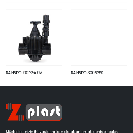
RAINBIRD 100PGA 9V
RAINBIRD 300BPES
Müşterilerimizin ihtiyaçlarını tam olarak anlamak, geniş bir bakış