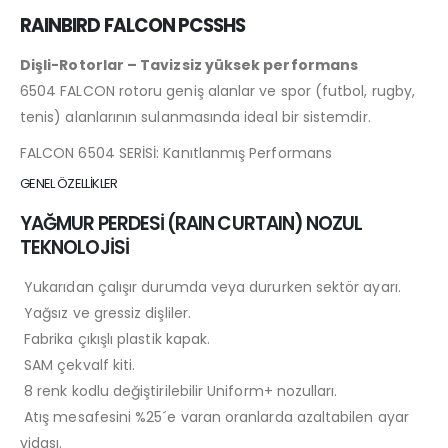
RAINBIRD FALCON PCSSHS
Dişli-Rotorlar – Tavizsiz yüksek performans
6504 FALCON rotoru geniş alanlar ve spor (futbol, rugby,
tenis) alanlarının sulanmasında ideal bir sistemdir.
FALCON 6504 SERİSİ: Kanıtlanmış Performans
GENEL ÖZELLİKLER
YAĞMUR PERDESİ (RAIN CURTAIN) NOZUL
TEKNOLOJİSİ
Yukarıdan çalışır durumda veya dururken sektör ayarı.
Yağsız ve gressiz dişliler.
Fabrika çıkışlı plastik kapak.
SAM çekvalf kiti.
8 renk kodlu değiştirilebilir Uniform+ nozulları.
Atış mesafesini %25´e varan oranlarda azaltabilen ayar
vidası.