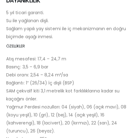
DAYANIKLILIK
5 yıl ticari garanti.
Su ile yağlanan dişli.
Sağlam yapılı yay sistemi ile iç mekanizmanın en doğru
biçimde aşağı inmesi.
ÖZELLİKLER
Atış mesafesi: 17,4 – 24,7 m
Basınç: 3,5 – 6,9 bar
Debi oranı: 2,54 – 8,24 m³/sa
Bağlantı: 1“ (26/34) İç dişli (BSP)
SAM çekvalf kiti 3,1 metrelik kot farklılıklarına kadar su
kaçağını önler.
Yağmur Perdesi nozulları: 04 (siyah), 06 (açık mavi), 08
(koyu yeşil), 10 (gri), 12 (bej), 14 (açık yeşil), 16
(kahverengi), 18 (lacivert), 20 (kırmızı), 22 (sarı), 24
(turuncu), 26 (beyaz).