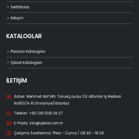
Sertifikalar
İletişim
KATALOGLAR
Plasson Katalogları
Zplast Katalogları
İLETİŞİM
Adres:
Mehmet Akif Mh. Tavukçuyolu Cd. Altunlar İş Merkezi
No150/A-B Ümraniye/İstanbul
Telefon:
+90 216 508 29 27
E-Posta:
info@zplast.com.tr
Çalışma Saatlerimiz:
Ptesi - Cuma / 08:30 - 18:00