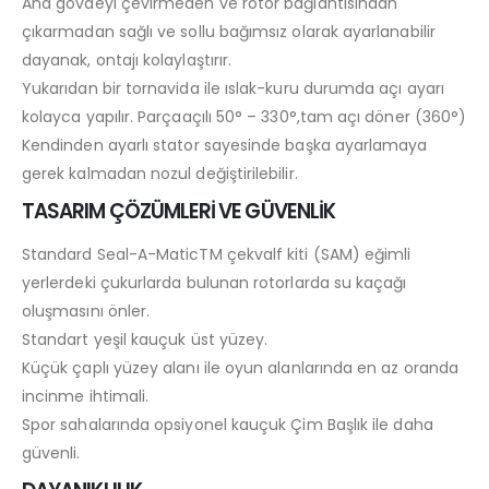
Ana gövdeyi çevirmeden ve rotor bağlantısından
çıkarmadan sağlı ve sollu bağımsız olarak ayarlanabilir
dayanak, ontajı kolaylaştırır.
Yukarıdan bir tornavida ile ıslak-kuru durumda açı ayarı
kolayca yapılır. Parçaaçılı 50° – 330°,tam açı döner (360°)
Kendinden ayarlı stator sayesinde başka ayarlamaya
gerek kalmadan nozul değiştirilebilir.
TASARIM ÇÖZÜMLERİ VE GÜVENLİK
Standard Seal-A-MaticTM çekvalf kiti (SAM) eğimli
yerlerdeki çukurlarda bulunan rotorlarda su kaçağı
oluşmasını önler.
Standart yeşil kauçuk üst yüzey.
Küçük çaplı yüzey alanı ile oyun alanlarında en az oranda
incinme ihtimali.
Spor sahalarında opsiyonel kauçuk Çim Başlık ile daha
güvenli.