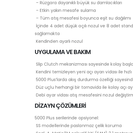
– Rüzgara dayanıklı büyük su damlacıkları
– Etkin yakın mesafe sulama
– Tüm atış mesafesi boyunca eşit su dağılımı
İçinde 4 adet düşük açılı nozul ve 8 adet stand
sağlamakta
Kendinden ayarlı nozul
UYGULAMA VE BAKIM
Slip Clutch mekanizması sayesinde kolay başla
Kendini temizleyen yeni açı ayarı vidası ile hızl
5000 Plus’larda akış durdurma özelliği sayes
Düz uçlu herhangi bir tornavida ile kolay açı ay
Debi ayar vidası atış mesafesini nozul değişt
DİZAYN ÇÖZÜMLERİ
5000 Plus serilerinde opsiyonel:
SS modellerinde paslanmaz çelik koruma