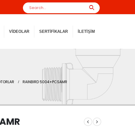
VIDEOLAR
SERTIFIKALAR
İLETIŞIM
OTORLAR
RAINBIRD 5004+PCSAMR
SAMR