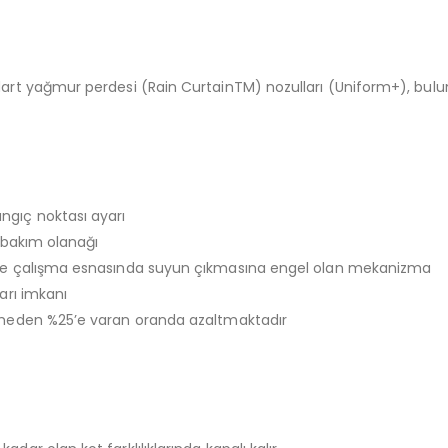
art yağmur perdesi (Rain CurtainTM) nozulları (Uniform+), buluna
ngıç noktası ayarı
ı bakım olanağı
inde çalışma esnasında suyun çıkmasına engel olan mekanizma
arı imkanı
irmeden %25’e varan oranda azaltmaktadır