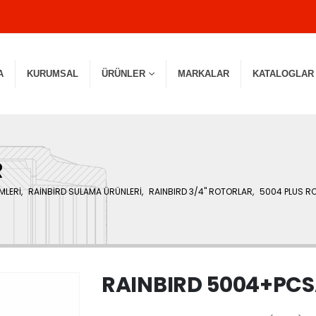
A
KURUMSAL
ÜRÜNLER
MARKALAR
KATALOGLAR
R
MLERİ
,
RAİNBİRD SULAMA ÜRÜNLERİ
,
RAINBIRD 3/4" ROTORLAR
,
5004 PLUS R
RAINBIRD 5004+PC