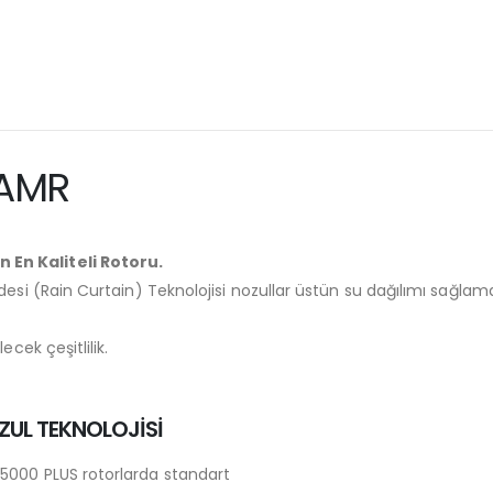
SAMR
En Kaliteli Rotoru.
esi (Rain Curtain) Teknolojisi nozullar üstün su dağılımı sağlam
cek çeşitlilik.
ZUL TEKNOLOJİSİ
5000 PLUS rotorlarda standart