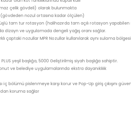
dar olan kot farklılıklarında kapalı kalır
nmaz çelik gövdeli) olarak bulunmakta
i (gövdeden nozul ortasına kadar ölçülen)
üşlü tam tur rotasyon (halihazırda tam açılı rotasyon yapabilen 
da dizayn ve uygulamada dengeli yağış oranı sağlar.
arklı çaptaki nozullar MPR Nozullar kullanılarak aynı sulama bölgesin
LUS yeşil başlığa, 5000 Geliştirilmiş siyah başlığa sahiptir.
onut ve belediye uygulamalarında ekstra dayanıklılık
 iç bölümü pislenmeye karşı korur ve Pop-Up giriş çıkışını güvenli
ladan koruma sağlar