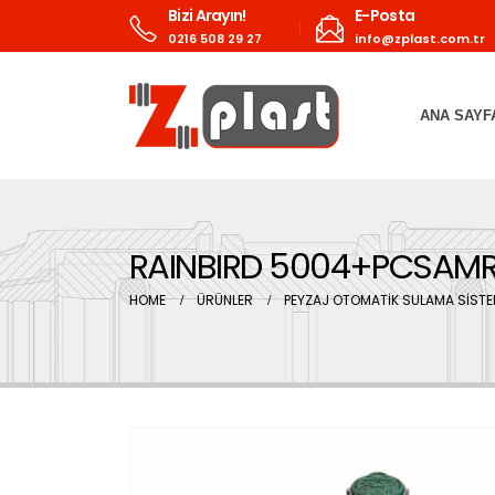
Bizi Arayın!
E-Posta
0216 508 29 27
info@zplast.com.tr
ANA SAYF
RAINBIRD 5004+PCSAM
HOME
ÜRÜNLER
PEYZAJ OTOMATİK SULAMA SİSTE