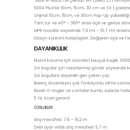
Seal-A-MaticTM çekvalf kiti (SAM) 2,1 metreye ka
5004 Plus’lar 10cm, 15cm, 30 cm ve SS ( pasla
Orijinal 10cm, 15cm, ve 30cm Pop-Up yüksekliğ
Tam tur ve 40° – 360° arası açılı ve geriye dön
MPR nozullar sayesinde 7,6 mt – 10,7 mt arasın
Dizayn sürecini kolaylaştırır. Değişken açılı ve f
DAYANIKLILIK
Ekstra koruma için standart kauçuk başlık. 5000 P
Zor koşullar için tasarlanmış gövde sayesinde k
Zor koşullara dayanıklı geri çeken yay.
Basınç düzenleyici çok fonksiyonlu silme contası
İlaveli O-ringler ve contalar kumlu sularda faz
5 YIL ticari garanti
ÖZELLİKLER
Atış mesafesi: 7.6 – 15,2 m
Debi ayar vidalı atış mesafesi: 5,7 m