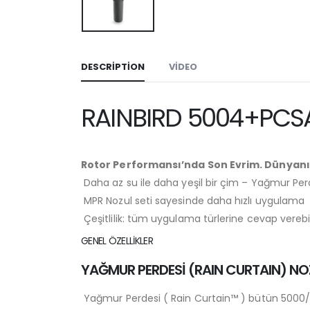
DESCRIPTION
VİDEO
RAINBIRD 5004+PC
Rotor Performansı’nda Son Evrim. Dünyanın 
Daha az su ile daha yeşil bir çim – Yağmur Perd
MPR Nozul seti sayesinde daha hızlı uygulama
Çeşitlilik: tüm uygulama türlerine cevap verebile
GENEL ÖZELLİKLER
YAĞMUR PERDESİ (RAIN CURTAIN) NO
Yağmur Perdesi ( Rain Curtain™ ) bütün 5000/