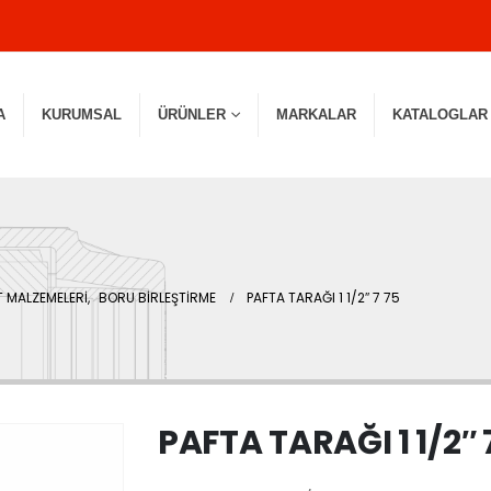
A
KURUMSAL
ÜRÜNLER
MARKALAR
KATALOGLAR
 MALZEMELERİ
,
BORU BİRLEŞTİRME
PAFTA TARAĞI 1 1/2″ 7 75
PAFTA TARAĞI 1 1/2″ 