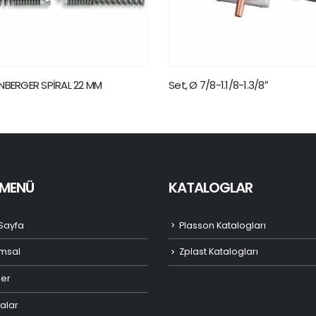
BERGER SPİRAL 22 MM
Set, Ø 7/8-1.1/8-1.3/8″
I MENÜ
KATALOGLAR
Sayfa
Plasson Katalogları
msal
Zplast Katalogları
ler
alar