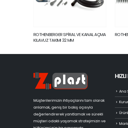
 MM SMK
ROTHENBERGER SPİRAL VE KANAL AÇMA
ROTHEN
KILAVUZ TAKIMI 32 MM
HIZL
Ana 
Müşterilerimizin ihtiyaçlarını tam olarak
Kuru
anlamak, geniş bir bakış açısıyla
Ürün
değerlendirerek yanıtlamak ve sürekli
müşteri odaklı yaşamak stratejimizin ve
Mark
kültürümüzün bir parçasıdır.