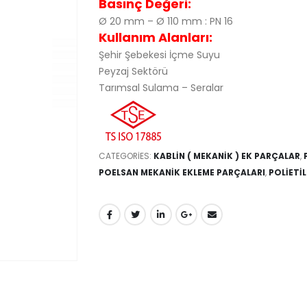
Basınç Değeri:
Ø 20 mm – Ø 110 mm : PN 16
Kullanım Alanları:
Şehir Şebekesi İçme Suyu
Peyzaj Sektörü
Tarımsal Sulama – Seralar
CATEGORIES:
KABLİN ( MEKANİK ) EK PARÇALAR
,
POELSAN MEKANİK EKLEME PARÇALARI
,
POLİETİ