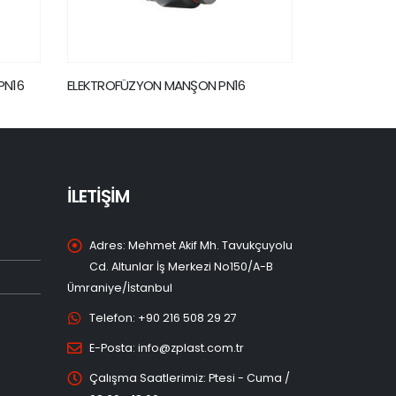
ELEKTROFÜZYON BÜYÜK ÇAP SEMER
ELEKTROFÜZY
PN16
İLETİŞİM
Adres:
Mehmet Akif Mh. Tavukçuyolu
Cd. Altunlar İş Merkezi No150/A-B
Ümraniye/İstanbul
Telefon:
+90 216 508 29 27
E-Posta:
info@zplast.com.tr
Çalışma Saatlerimiz:
Ptesi - Cuma /