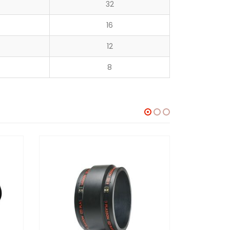
32
16
12
8