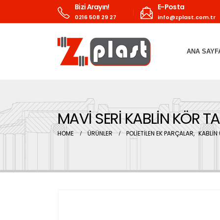
Bizi Arayın!
E-Posta
0216 508 29 27
info@zplast.com.tr
ANA SAYF
MAVİ SERİ KABLİN KÖR T
HOME
ÜRÜNLER
POLİETİLEN EK PARÇALAR
,
KABLİN 