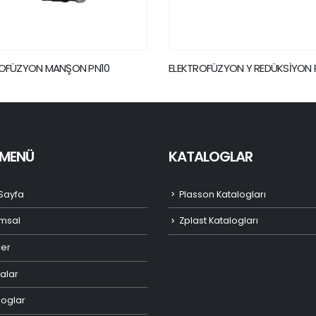
ROFÜZYON Y REDÜKSİYON PN16
ELEKTROFÜZYON MANŞON PN16
I MENÜ
KATALOGLAR
Sayfa
Plasson Katalogları
msal
Zplast Katalogları
ler
alar
loglar