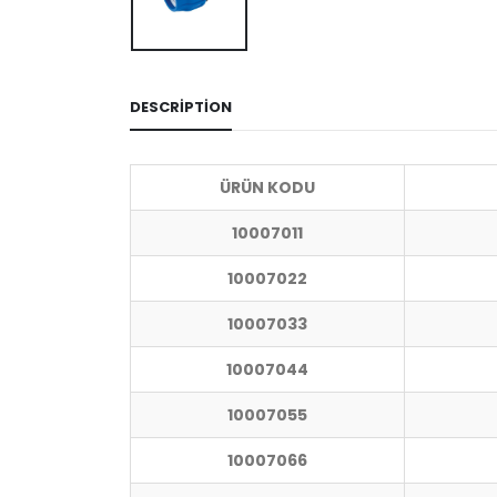
DESCRIPTION
ÜRÜN KODU
10007011
10007022
10007033
10007044
10007055
10007066