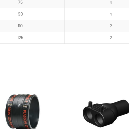
75
4
90
4
110
2
125
2