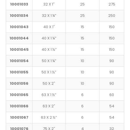
10001033
32 X 1″
25
275
10001034
32 X 1 ¼”
25
250
10001043
40 X 1″
15
150
10001044
40 X 1 ¼”
15
150
10001045
40 X 1 ½”
15
150
10001054
50 X 1 ¼”
10
90
10001055
50 X 1 ½”
10
90
10001056
50 X 2″
10
90
10001065
63 X 1 ½”
6
60
10001066
63 X 2″
6
54
10001067
63 X 2 ½”
6
54
10001076
75 X 2″
4
32