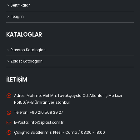
Sertifikalar
İletişim
KATALOGLAR
Plasson Katalogları
Zplast Katalogları
İLETİŞİM
Adres:
Mehmet Akif Mh. Tavukçuyolu Cd. Altunlar İş Merkezi
No150/A-B Ümraniye/İstanbul
Telefon:
+90 216 508 29 27
E-Posta:
info@zplast.com.tr
Çalışma Saatlerimiz:
Ptesi - Cuma / 08:30 - 18:00