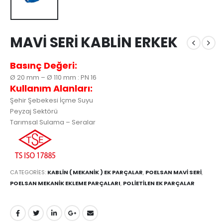
MAVİ SERİ KABLİN ERKEK
Basınç Değeri:
Ø 20 mm – Ø 110 mm : PN 16
Kullanım Alanları:
Şehir Şebekesi İçme Suyu
Peyzaj Sektörü
Tarımsal Sulama – Seralar
CATEGORIES:
KABLİN ( MEKANİK ) EK PARÇALAR
,
POELSAN MAVİ SERİ
,
POELSAN MEKANİK EKLEME PARÇALARI
,
POLİETİLEN EK PARÇALAR