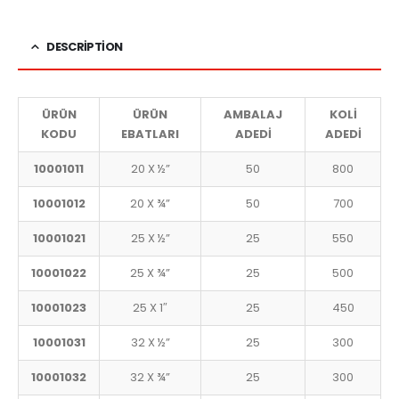
DESCRIPTION
ÜRÜN
ÜRÜN
AMBALAJ
KOLİ
KODU
EBATLARI
ADEDİ
ADEDİ
10001011
20 X ½”
50
800
10001012
20 X ¾”
50
700
10001021
25 X ½”
25
550
10001022
25 X ¾”
25
500
10001023
25 X 1″
25
450
10001031
32 X ½”
25
300
10001032
32 X ¾”
25
300