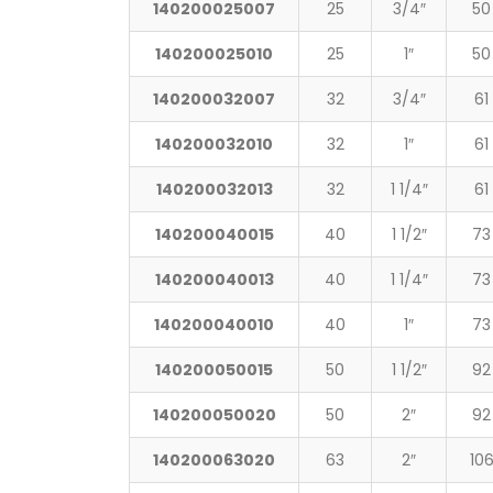
140200025007
25
3/4″
50
140200025010
25
1″
50
140200032007
32
3/4″
61
140200032010
32
1″
61
140200032013
32
1 1/4″
61
140200040015
40
1 1/2″
73
140200040013
40
1 1/4″
73
140200040010
40
1″
73
140200050015
50
1 1/2″
92
140200050020
50
2″
92
140200063020
63
2″
10