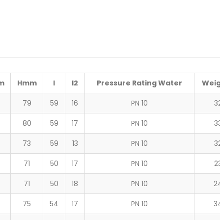
m
H
mm
l
l2
Pressure Rating Water
Weig
79
59
16
PN 10
3
80
59
17
PN 10
3
73
59
13
PN 10
3
71
50
17
PN 10
2
71
50
18
PN 10
2
75
54
17
PN 10
3