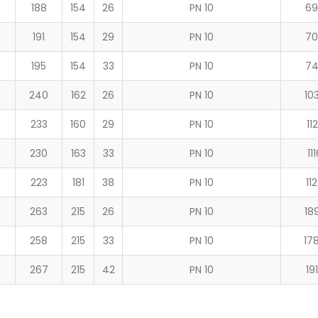
188
154
26
PN 10
69
191
154
29
PN 10
70
195
154
33
PN 10
7
240
162
26
PN 10
10
233
160
29
PN 10
11
230
163
33
PN 10
11
223
181
38
PN 10
11
263
215
26
PN 10
18
258
215
33
PN 10
17
267
215
42
PN 10
19