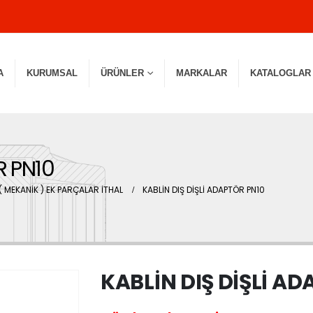
A
KURUMSAL
ÜRÜNLER
MARKALAR
KATALOGLAR
R PN10
( MEKANİK ) EK PARÇALAR İTHAL
KABLİN DIŞ DİŞLİ ADAPTÖR PN10
KABLİN DIŞ DİŞLİ A