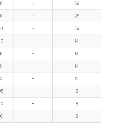
0
–
28
0
–
28
40
–
25
30
–
14
25
–
14
16
–
14
20
–
12
95
–
8
80
–
8
16
–
8