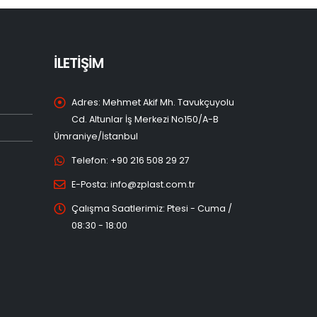
İLETİŞİM
Adres:
Mehmet Akif Mh. Tavukçuyolu
Cd. Altunlar İş Merkezi No150/A-B
Ümraniye/İstanbul
Telefon:
+90 216 508 29 27
E-Posta:
info@zplast.com.tr
Çalışma Saatlerimiz:
Ptesi - Cuma /
08:30 - 18:00