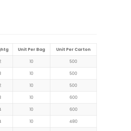
ht
g
Unit Per Bag
Unit Per Carton
2
10
500
3
10
500
2
10
500
3
10
600
4
10
600
4
10
480