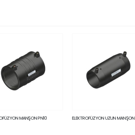
ROFÜZYON UZUN MANŞON PN16
ELEKTROFÜZYON PASLANMAZ DİŞ
SENSÖR ADAPTÖR PN16