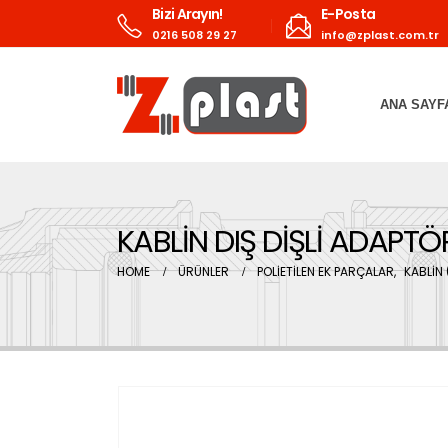
Bizi Arayın!
E-Posta
0216 508 29 27
info@zplast.com.tr
ANA SAYF
KABLİN DIŞ DİŞLİ ADAPTÖ
HOME
ÜRÜNLER
POLİETİLEN EK PARÇALAR
,
KABLİN 