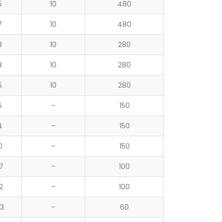
5
10
480
7
10
480
8
10
280
8
10
280
5
10
280
5
–
150
4
–
150
0
–
150
7
–
100
2
–
100
3
–
60