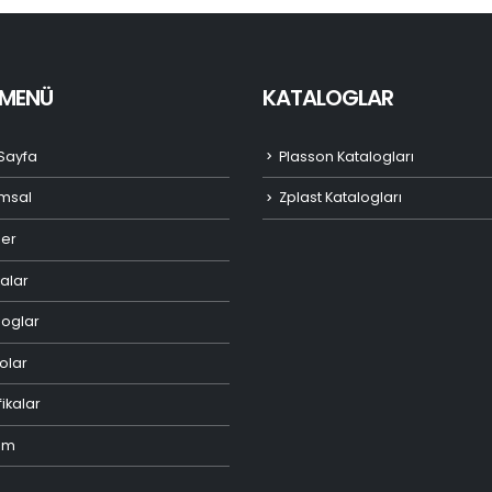
I MENÜ
KATALOGLAR
Sayfa
Plasson Katalogları
msal
Zplast Katalogları
ler
alar
loglar
olar
fikalar
şim