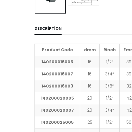
DESCRIPTION
Product Code
d
mm
R
inch
E
m
140200016005
16
1/2″
39
140200016007
16
3/4″
39
140200016003
16
3/8″
32
140200020005
20
1/2″
42
140200020007
20
3/4″
42
140200025005
25
1/2″
50