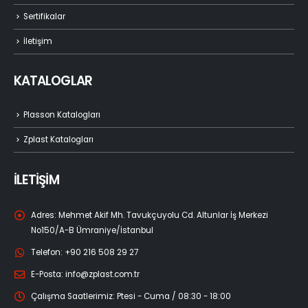
Sertifikalar
İletişim
KATALOGLAR
Plasson Katalogları
Zplast Katalogları
İLETİŞİM
Adres:
Mehmet Akif Mh. Tavukçuyolu Cd. Altunlar İş Merkezi
No150/A-B Ümraniye/İstanbul
Telefon:
+90 216 508 29 27
E-Posta:
info@zplast.com.tr
Çalışma Saatlerimiz:
Ptesi - Cuma / 08:30 - 18:00