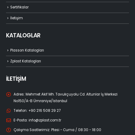
Sertifikalar
İletişim
KATALOGLAR
Plasson Katalogları
Zplast Katalogları
İLETİŞİM
Adres:
Mehmet Akif Mh. Tavukçuyolu Cd. Altunlar İş Merkezi
No150/A-B Ümraniye/İstanbul
Telefon:
+90 216 508 29 27
E-Posta:
info@zplast.com.tr
Çalışma Saatlerimiz:
Ptesi - Cuma / 08:30 - 18:00