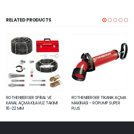
RELATED PRODUCTS
R SPİRAL VE
ROTHENBERGER TIKANIK AÇMA
ROTHENBERGE
KILAVUZ TAKIMI
MAKİNASI – ROPUMP SUPER
UÇ (DİŞLİ)
PLUS