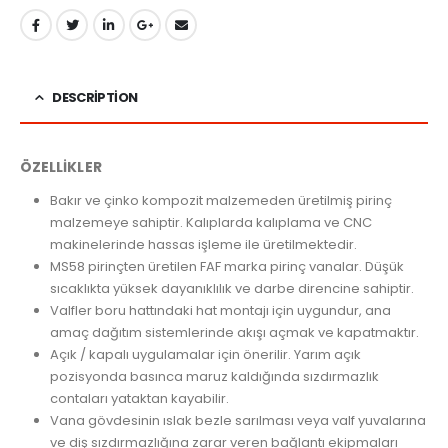
DESCRIPTION
ÖZELLİKLER
Bakır ve çinko kompozit malzemeden üretilmiş pirinç
malzemeye sahiptir. Kalıplarda kalıplama ve CNC
makinelerinde hassas işleme ile üretilmektedir.
MS58 pirinçten üretilen FAF marka pirinç vanalar. Düşük
sıcaklıkta yüksek dayanıklılık ve darbe direncine sahiptir.
Valfler boru hattındaki hat montajı için uygundur, ana
amaç dağıtım sistemlerinde akışı açmak ve kapatmaktır.
Açık / kapalı uygulamalar için önerilir. Yarım açık
pozisyonda basınca maruz kaldığında sızdırmazlık
contaları yataktan kayabilir.
Vana gövdesinin ıslak bezle sarılması veya valf yuvalarına
ve diş sızdırmazlığına zarar veren bağlantı ekipmaları