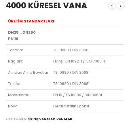
4000 KÜRESEL VANA
ÜRETİM STANDARTLARI
DN25→DN250
PN 16
Tasarım
TS 10880 / DIN 30681
Bağlantı
Flanşlı EN 1092-1 / ISO 7005-1
Alından Alına Boyutlar
TS 10880 / DIN 30681
Testler
TS 10880 / DIN 30681
Markalama
EN 19 / TS 10880 / DIN 30681
Boya
Electrostatik Epoksi
CATEGORIES:
PİRİNÇ VANALAR
,
VANALAR